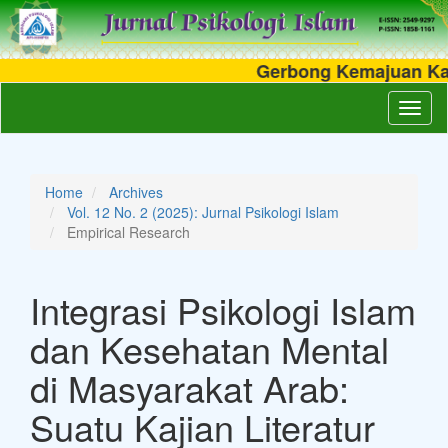
Gerbong Kemajuan Kajian
Main
Toggl
Navigation
naviga
Main
Content
Sidebar
Home
Archives
Vol. 12 No. 2 (2025): Jurnal Psikologi Islam
Empirical Research
Integrasi Psikologi Islam
dan Kesehatan Mental
di Masyarakat Arab:
Suatu Kajian Literatur