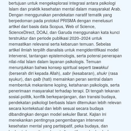
bertujuan untuk mengeksplorasi integrasi antara psikologi
Islam dan praktik kesehatan mental dalam masyarakat Arab.
Dengan menggunakan pendekatan naratif tematik yang
berpedoman pada protokol PRISMA dengan menelusuri
artikel dari basis data Scopus, Web of Science,
ScienceDirect, DOAJ, dan Garuda menggunakan kata kunci
terstruktur dan periode publikasi 2020–2024 untuk
memastikan relevansi serta kebaruan temuan. Sebelas
artikel ilmiah terpilih dianalisis untuk mengidentifikasi model
intervensi, tantangan epistemologis, serta potensi penerapan
nilai-nilai Islam dalam layanan psikologis. Temuan
menunjukkan bahwa konsep spiritual seperti
tawakkul
(berserah diri kepada Allah),
sabr
(kesabaran),
shukr
(rasa
syukur), dan
qalb
(hati) memainkan peran sentral dalam
membentuk mekanisme koping, ketahanan psikologis, serta
penerimaan masyarakat terhadap terapi. Di tengah tekanan
sosial-politik, konflik berkepanjangan, dan transisi budaya,
pendekatan psikologi berbasis Islam ditemukan lebih relevan
secara kontekstual dan lebih sesuai secara budaya
dibandingkan dengan model sekuler Barat. Kajian ini
menekankan pentingnya pengembangan intervensi
kesehatan mental yang partisipatif, peka budaya, dan