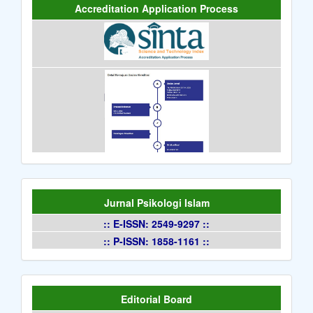
Accreditation Application Process
Jurnal Psikologi Islam
:: E-ISSN: 2549-9297 ::
:: P-ISSN: 1858-1161 ::
Editorial Board