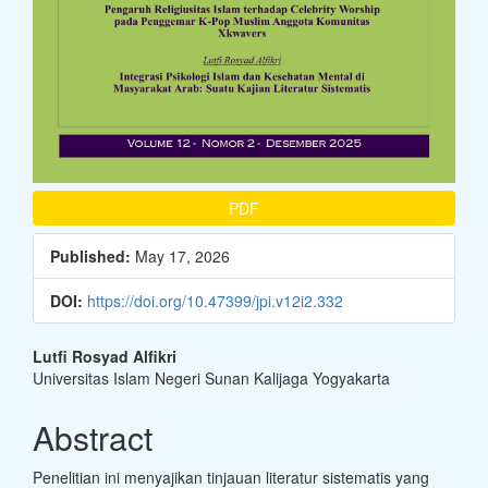
PDF
Published:
May 17, 2026
DOI:
https://doi.org/10.47399/jpi.v12i2.332
Main
Lutfi Rosyad Alfikri
Universitas Islam Negeri Sunan Kalijaga Yogyakarta
Article
Content
Abstract
Penelitian ini menyajikan tinjauan literatur sistematis yang