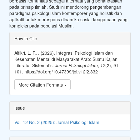
berbasis komunitas sebagai alternatif yang berlandaskan
pada prinsip ilmiah. Studi ini mendorong pengembangan
paradigma psikologi Islam kontemporer yang holistik dan
aplikatif untuk merespons dinamika sosial-keagamaan yang
kompleks pada populasi Muslim.
Article
How to Cite
Details
Alfikri, L. R. . (2026). Integrasi Psikologi Islam dan
Kesehatan Mental di Masyarakat Arab: Suatu Kajian
Literatur Sistematis.
Jurnal Psikologi Islam
,
12
(2), 91–
101. https://doi.org/10.47399/jpi.v12i2.332
More Citation Formats
Issue
Vol. 12 No. 2 (2025): Jurnal Psikologi Islam