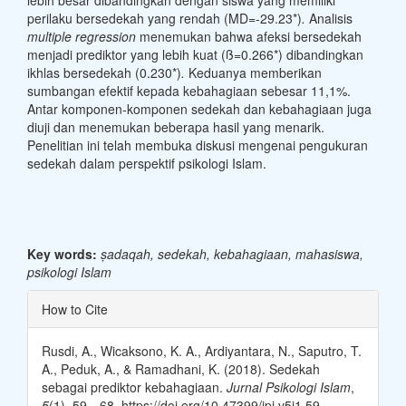
perilaku bersedekah yang rendah (MD=-29.23*)
.
Analisis
multiple regression
menemukan bahwa afeksi bersedekah
menjadi prediktor yang lebih kuat (ß=0.266*) dibandingkan
ikhlas bersedekah (0.230*)
.
Keduanya memberikan
sumbangan efektif kepada kebahagiaan sebesar 11,1%.
Antar komponen-komponen sedekah dan kebahagiaan juga
diuji dan menemukan beberapa hasil yang menarik.
Penelitian ini telah membuka diskusi mengenai pengukuran
sedekah dalam perspektif psikologi Islam.
Key words:
ṣadaqah,
sedekah, kebahagiaan, mahasiswa,
psikologi Islam
Article
How to Cite
Details
Rusdi, A., Wicaksono, K. A., Ardiyantara, N., Saputro, T.
A., Peduk, A., & Ramadhani, K. (2018). Sedekah
sebagai prediktor kebahagiaan.
Jurnal Psikologi Islam
,
5
(1), 59—68. https://doi.org/10.47399/jpi.v5i1.59