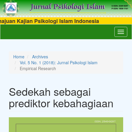
n Kajian Psikologi Islam Indonesia
Main
Toggl
Navigation
naviga
Main
Content
Sidebar
Home
Archives
Vol. 5 No. 1 (2018): Jurnal Psikologi Islam
Empirical Research
Sedekah sebagai
prediktor kebahagiaan
Article
Sidebar