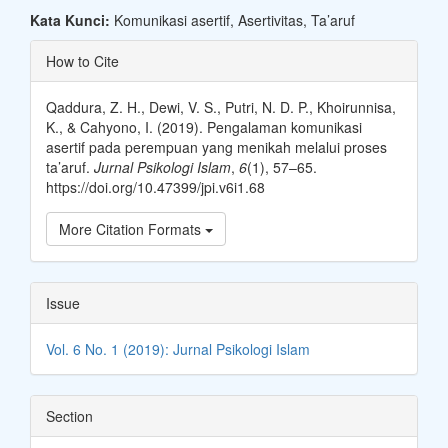
Kata Kunci:
Komunikasi asertif, Asertivitas, Ta’aruf
Article
How to Cite
Details
Qaddura, Z. H., Dewi, V. S., Putri, N. D. P., Khoirunnisa,
K., & Cahyono, I. (2019). Pengalaman komunikasi
asertif pada perempuan yang menikah melalui proses
ta’aruf.
Jurnal Psikologi Islam
,
6
(1), 57–65.
https://doi.org/10.47399/jpi.v6i1.68
More Citation Formats
Issue
Vol. 6 No. 1 (2019): Jurnal Psikologi Islam
Section