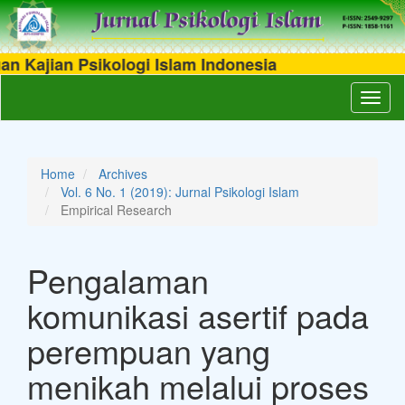
ajian Psikologi Islam Indonesia
Main
Toggl
Navigation
naviga
Main
Content
Sidebar
Home
Archives
Vol. 6 No. 1 (2019): Jurnal Psikologi Islam
Empirical Research
Pengalaman
komunikasi asertif pada
perempuan yang
menikah melalui proses