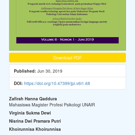
Download PDF
Published:
Jun 30, 2019
DOI:
https://doi.org/10.47399/jpi.v6i1.68
Main
Zafirah Hanna Qaddura
Mahasiswa Magister Profesi Psikologi UNAIR
Article
Virginia Sukma Dewi
Content
Nisrina Dwi Pramara Putri
Khoirunnisa Khoirunnisa