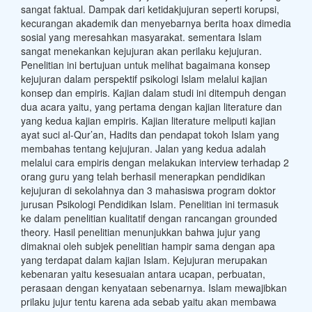
sangat faktual. Dampak dari ketidakjujuran seperti korupsi,
kecurangan akademik dan menyebarnya berita hoax dimedia
sosial yang meresahkan masyarakat. sementara Islam
sangat menekankan kejujuran akan perilaku kejujuran.
Penelitian ini bertujuan untuk melihat bagaimana konsep
kejujuran dalam perspektif psikologi Islam melalui kajian
konsep dan empiris. Kajian dalam studi ini ditempuh dengan
dua acara yaitu, yang pertama dengan kajian literature dan
yang kedua kajian empiris. Kajian literature meliputi kajian
ayat suci al-Qur’an, Hadits dan pendapat tokoh Islam yang
membahas tentang kejujuran. Jalan yang kedua adalah
melalui cara empiris dengan melakukan interview terhadap 2
orang guru yang telah berhasil menerapkan pendidikan
kejujuran di sekolahnya dan 3 mahasiswa program doktor
jurusan Psikologi Pendidikan Islam. Penelitian ini termasuk
ke dalam penelitian kualitatif dengan rancangan grounded
theory. Hasil penelitian menunjukkan bahwa jujur yang
dimaknai oleh subjek penelitian hampir sama dengan apa
yang terdapat dalam kajian Islam. Kejujuran merupakan
kebenaran yaitu kesesuaian antara ucapan, perbuatan,
perasaan dengan kenyataan sebenarnya. Islam mewajibkan
prilaku jujur tentu karena ada sebab yaitu akan membawa