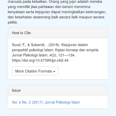
manusia pada kebaikan. Orang yang jujur adalah mereka
yang memiliki jiwa pahlawan dan berani menerima
kenyataan serta kejujuran dapat meningkatkan ketenangan,
dan kesehatan seseorang baik secara fisik maupun secara
psikis.
Article
How to Cite
Details
Suud, F., & Subandi, . (2018). Kejujuran dalam
perspektif psikologi Islam: Kajian konsep dan empiris.
Jurnal Psikologi Islam
,
4
(2), 121—134.
https://doi.org/10.47399/jpi.v4i2.44
More Citation Formats
Issue
Vol. 4 No. 2 (2017): Jurnal Psikologi Islam