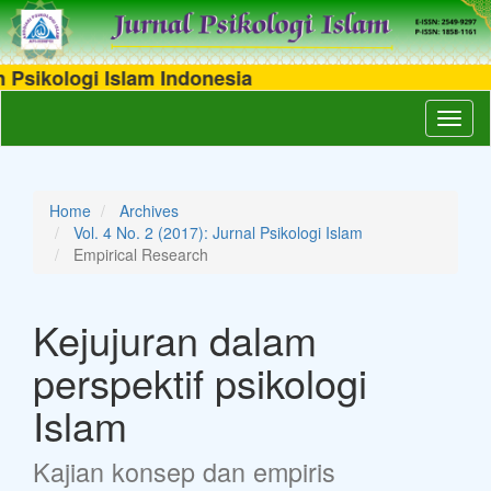
ikologi Islam Indonesia
Main
Toggl
Navigation
naviga
Main
Content
Sidebar
Home
Archives
Vol. 4 No. 2 (2017): Jurnal Psikologi Islam
Empirical Research
Kejujuran dalam
perspektif psikologi
Islam
Kajian konsep dan empiris