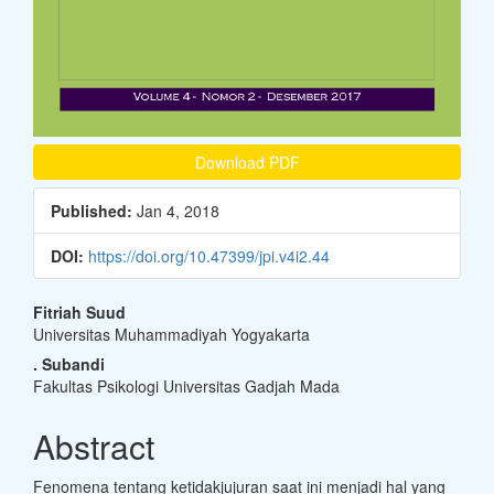
Download PDF
Published:
Jan 4, 2018
DOI:
https://doi.org/10.47399/jpi.v4i2.44
Main
Fitriah Suud
Universitas Muhammadiyah Yogyakarta
Article
. Subandi
Content
Fakultas Psikologi Universitas Gadjah Mada
Abstract
Fenomena tentang ketidakjujuran saat ini menjadi hal yang